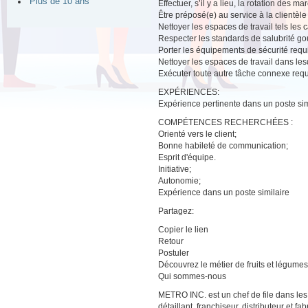
Plus de 10 ans
Effectuer, s’il y a lieu, la rotation des m
Être préposé(e) au service à la clientè
Nettoyer les espaces de travail tels les c
Respecter les standards de salubrité g
Porter les équipements de sécurité requ
Nettoyer les espaces de travail dans lesqu
Exécuter toute autre tâche connexe requ
EXPÉRIENCES:
Expérience pertinente dans un poste sim
COMPÉTENCES RECHERCHÉES :
Orienté vers le client;
Bonne habileté de communication;
Esprit d'équipe.
Initiative;
Autonomie;
Expérience dans un poste similaire
Partagez:
Copier le lien
Retour
Postuler
Découvrez le métier de fruits et légumes
Qui sommes-nous
METRO INC. est un chef de file dans les
détaillant, franchiseur, distributeur et 