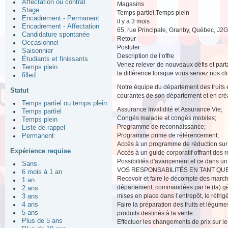
Affectation ou contrat
Magasins
Stage
Temps partiel,Temps plein
Encadrement - Permanent
il y a 3 mois
Encadrement - Affectation
65, rue Principale, Granby, Québec, J2
Candidature spontanée
Retour
Occasionnel
Postuler
Saisonnier
Description de l’offre
Étudiants et finissants
Venez relever de nouveaux défis et parta
Temps plein
la différence lorsque vous servez nos cli
filled
Notre équipe du département des fruits 
Statut
courantes de son département et en créa
Temps partiel ou temps plein
Assurance Invalidité et Assurance Vie;
Temps partiel
Congés maladie et congés mobiles;
Temps plein
Programme de reconnaissance;
Liste de rappel
Programme prime de référencement;
Permanent
Accès à un programme de réduction sur 
Expérience requise
Accès à un guide corporatif offrant des
Possibilités d'avancement et ce dans un
Sans
VOS RESPONSABILITÉS EN TANT QUE
6 mois à 1 an
Recevoir et faire le décompte des marcha
1 an
département, commandées par le (la) géra
2 ans
mises en place dans l’entrepôt, le réfrig
3 ans
4 ans
Faire la préparation des fruits et légume
5 ans
produits destinés à la vente.
Plus de 5 ans
Effectuer les changements de prix sur les 