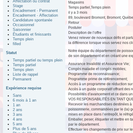
Affectation ou contrat
Magasins
Stage
Temps partiel,Temps plein
Encadrement - Permanent
il y a 3 mois
Encadrement - Affectation
89, boulevard Bromont, Bromont, Québe
Candidature spontanée
Retour
Occasionnel
Postuler
Saisonnier
Description de l’offre
Étudiants et finissants
Venez relever de nouveaux défis et parta
Temps plein
la différence lorsque vous servez nos cli
filled
Notre équipe du département de poisson
Statut
de son département et en créant une expé
Temps partiel ou temps plein
Assurance Invalidité et Assurance Vie;
Temps partiel
Congés maladie et congés mobiles;
Temps plein
Programme de reconnaissance;
Liste de rappel
Programme prime de référencement;
Permanent
Accès à un programme de réduction sur 
Expérience requise
Accès à un guide corporatif offrant des
Possibilités d'avancement et ce dans un
Sans
VOS RESPONSABILITÉS EN TANT QU
6 mois à 1 an
Recevoir les marchandises destinées à la
1 an
poissonnerie, commandées par le (la) gér
2 ans
mises en place dans l’entrepôt, le réfrig
3 ans
4 ans
Emballer, peser, étiqueter et mettre en t
5 ans
par le département.
Plus de 5 ans
Effectuer les changements de prix sur les