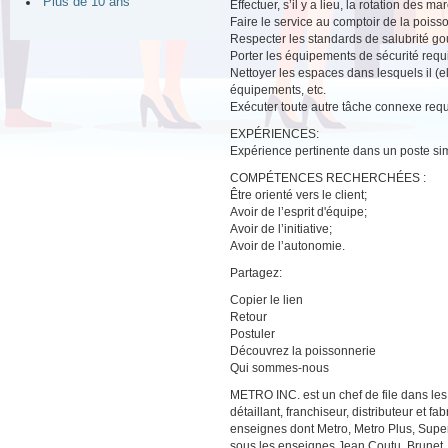
Plus de 10 ans
Effectuer, s’il y a lieu, la rotation des m
Faire le service au comptoir de la poisso
Respecter les standards de salubrité g
Porter les équipements de sécurité requ
Nettoyer les espaces dans lesquels il (ell
équipements, etc.
Exécuter toute autre tâche connexe requ
EXPÉRIENCES:
Expérience pertinente dans un poste sim
COMPÉTENCES RECHERCHÉES :
Être orienté vers le client;
Avoir de l’esprit d'équipe;
Avoir de l’initiative;
Avoir de l’autonomie.
Partagez:
Copier le lien
Retour
Postuler
Découvrez la poissonnerie
Qui sommes-nous
METRO INC. est un chef de file dans les
détaillant, franchiseur, distributeur et 
enseignes dont Metro, Metro Plus, Sup
sous les enseignes Jean Coutu, Brunet,