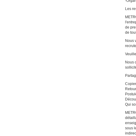
-Organ
Les re
METRO 
l'entr
de pre
de tou
Nous v
recrut
Veuill
Nous d
sollici
Partag
Copier
Retou
Postul
Découv
Qui s
METRO 
détail
enseig
sous l
indire