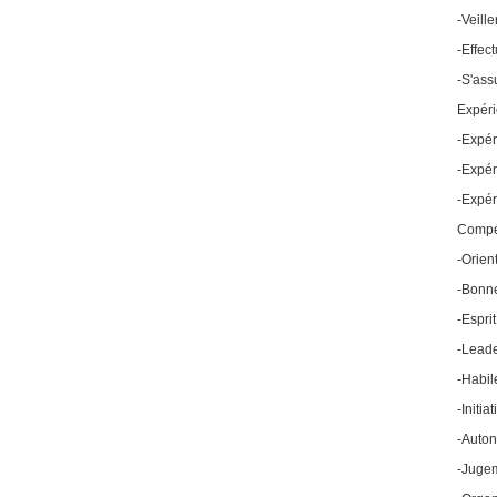
-Veill
-Effec
-S'ass
Expéri
-Expér
-Expér
-Expér
Compé
-Orient
-Bonne
-Espri
-Leade
-Habil
-Initiat
-Auton
-Juge