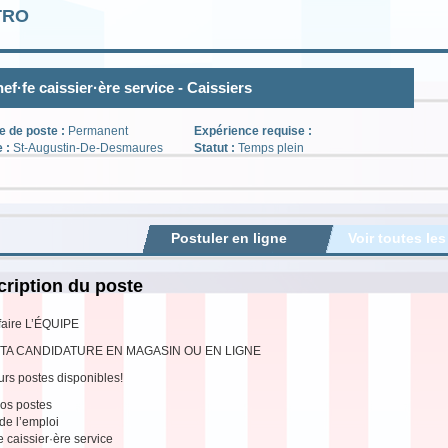
TRO
ef·fe caissier·ère service - Caissiers
e de poste :
Permanent
Expérience requise :
e :
St-Augustin-De-Desmaures
Statut :
Temps plein
Postuler en ligne
Voir toutes les
ription du poste
faire L’ÉQUIPE
TA CANDIDATURE EN MAGASIN OU EN LIGNE
urs postes disponibles!
os postes
 de l’emploi
e caissier·ère service