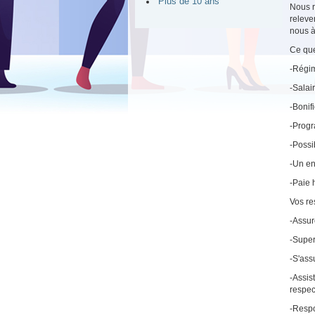
Plus de 10 ans
Nous r
releve
nous à
Ce que
-Régim
-Salai
-Bonif
-Progr
-Possi
-Un en
-Paie
Vos re
-Assur
-Superv
-S'ass
-Assis
respec
-Respo