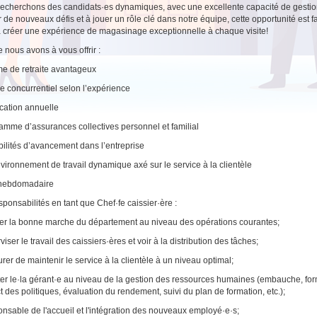
echerchons des candidats·es dynamiques, avec une excellente capacité de gestion
r de nouveaux défis et à jouer un rôle clé dans notre équipe, cette opportunité est f
 créer une expérience de magasinage exceptionnelle à chaque visite!
 nous avons à vous offrir :
e de retraite avantageux
re concurrentiel selon l’expérience
ication annuelle
amme d’assurances collectives personnel et familial
bilités d’avancement dans l’entreprise
vironnement de travail dynamique axé sur le service à la clientèle
 hebdomadaire
sponsabilités en tant que Chef·fe caissier·ère :
er la bonne marche du département au niveau des opérations courantes;
iser le travail des caissiers·ères et voir à la distribution des tâches;
urer de maintenir le service à la clientèle à un niveau optimal;
ter le·la gérant·e au niveau de la gestion des ressources humaines (embauche, form
t des politiques, évaluation du rendement, suivi du plan de formation, etc.);
nsable de l'accueil et l'intégration des nouveaux employé·e·s;