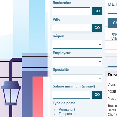
Rechercher
ME
Ville
Ch
Typ
Région
Vill
Employeur
Spécialité
Desc
Viens 
Salaire minimum (annuel)
POSE 
Plusie
Type de poste
Tous n
Permanent
Détail
Temporaire
Chef·f