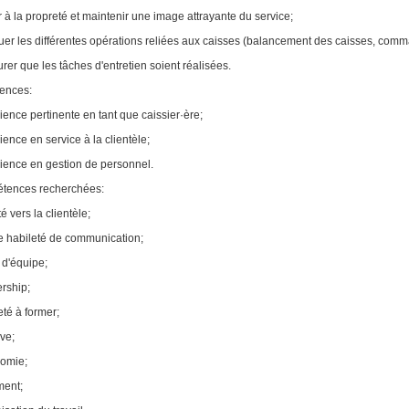
er à la propreté et maintenir une image attrayante du service;
tuer les différentes opérations reliées aux caisses (balancement des caisses, comm
urer que les tâches d'entretien soient réalisées.
ences:
ience pertinente en tant que caissier·ère;
ience en service à la clientèle;
ience en gestion de personnel.
tences recherchées:
é vers la clientèle;
 habileté de communication;
t d'équipe;
rship;
eté à former;
ive;
omie;
ment;