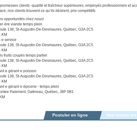
promesses clients -qualité et fraîcheur supérieures, employés professionnels et a
cace, nos clients trouvent ce qu’ils désirent, prix compétitifs
es opportunités chez nous!
r·ère viande temps plein
oute 138, St-Augustin-De-Desmaures, Québec, G3A 2C5
4 KM
·e service
oute 138, St-Augustin-De-Desmaures, Québec, G3A 2C5
4 KM
 fruits coupés temps partiel
oute 138, St-Augustin-De-Desmaures, Québec, G3A 2C5
4 KM
ant·e gérant·e poisson
oute 138, St-Augustin-De-Desmaures, Québec, G3A 2C5
4 KM
ant·e gérant·e épicerie - temps plein
ontee Paiement, Gatineau, Québec, J8P 0B1
 KM
Postuler en ligne
Voir toutes les