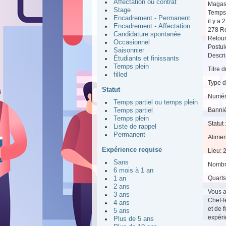
Affectation ou contrat
Magas
Stage
Temps 
Encadrement - Permanent
il y a 
Encadrement - Affectation
278 R
Candidature spontanée
Retou
Occasionnel
Postul
Saisonnier
Descrip
Étudiants et finissants
Temps plein
Titre 
filled
Type d
Statut
Numér
Temps partiel ou temps plein
Banniè
Temps partiel
Temps plein
Statut
Liste de rappel
Permanent
Alimen
Expérience requise
Lieu: 
Sans
Nombr
6 mois à 1 an
Quarts 
1 an
2 ans
Vous a
3 ans
Chef·f
4 ans
et de 
5 ans
expéri
Plus de 5 ans