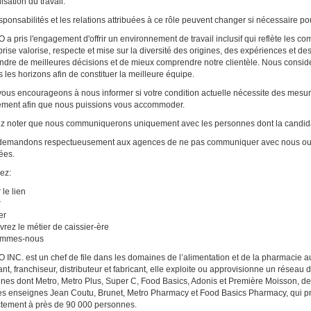
isation du travail.
sponsabilités et les relations attribuées à ce rôle peuvent changer si nécessaire po
a pris l'engagement d'offrir un environnement de travail inclusif qui reflète les 
eprise valorise, respecte et mise sur la diversité des origines, des expériences et de
ndre de meilleures décisions et de mieux comprendre notre clientèle. Nous consid
s les horizons afin de constituer la meilleure équipe.
ous encourageons à nous informer si votre condition actuelle nécessite des mesu
ement afin que nous puissions vous accommoder.
ez noter que nous communiquerons uniquement avec les personnes dont la candida
emandons respectueusement aux agences de ne pas communiquer avec nous ou no
tées.
ez:
 le lien
r
er
rez le métier de caissier-ère
ommes-nous
INC. est un chef de file dans les domaines de l’alimentation et de la pharmacie au
lant, franchiseur, distributeur et fabricant, elle exploite ou approvisionne un résea
nes dont Metro, Metro Plus, Super C, Food Basics, Adonis et Première Moisson, 
es enseignes Jean Coutu, Brunet, Metro Pharmacy et Food Basics Pharmacy, qui pr
ctement à près de 90 000 personnes.