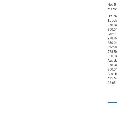
Nos 5 
et effi
D’autr
Bouche
278 R
350.0
Gérant
278 R
350.0
Commis
278 R
350.0
Assist
278 R
350.0
Assist
435 M
22.65