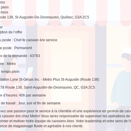
ins
plein
2 mois
oute 138, St-Augustin-De-Desmaures, Québec, G3A 2C5
r
er
tion de l’offre
du poste : Chef·fe caissier·ère service
e poste : Permanent
o de la demande : 43783
re : Metro
 : temps plein
tation Lyne St-Gelais Inc. - Metro Plus St-Augustin (Route 138)
278 Route 138, Saint-Augustin-de-Desmaures, QC, G3A 2C5
e d’heures: 40h par semaine
de travail : Jour, soir et fin de semaine
vez une passion pour le service à la clientèle et une expérience en gestion de ca
e caissier·ère chez Metro! Vous serez responsable de superviser les opérations de c
former et motiver notre équipe de caissiers·ères. Votre leadership et votre sens de l'
ence de magasinage fluide et agréable à nos clients.