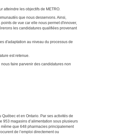
ur atteindre les objectifs de METRO.
communautés que nous desservons. Ainsi,
s points de vue car elle nous permet d'innover,
érerons les candidatures qualifiées provenant
res d'adaptation au niveau du processus de
ture est retenue.
us faire parvenir des candidatures non
 Québec et en Ontario. Par ses activités de
u de 953 magasins d’alimentation sous plusieurs
de même que 648 pharmacies principalement
ocurent de l’emploi directement ou