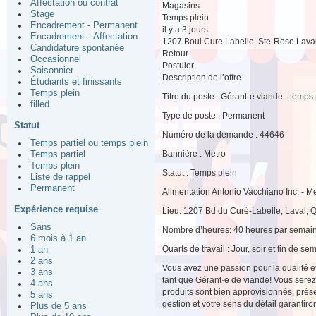
Affectation ou contrat
Magasins
Stage
Temps plein
Encadrement - Permanent
il y a 3 jours
Encadrement - Affectation
1207 Boul Cure Labelle, Ste-Rose Lava
Candidature spontanée
Retour
Occasionnel
Postuler
Saisonnier
Description de l’offre
Étudiants et finissants
Temps plein
Titre du poste : Gérant·e viande - temps 
filled
Type de poste : Permanent
Statut
Numéro de la demande : 44646
Temps partiel ou temps plein
Bannière : Metro
Temps partiel
Temps plein
Statut : Temps plein
Liste de rappel
Permanent
Alimentation Antonio Vacchiano Inc. - M
Expérience requise
Lieu: 1207 Bd du Curé-Labelle, Laval,
Sans
Nombre d’heures: 40 heures par semai
6 mois à 1 an
Quarts de travail : Jour, soir et fin de se
1 an
2 ans
Vous avez une passion pour la qualité e
3 ans
tant que Gérant·e de viande! Vous serez
4 ans
produits sont bien approvisionnés, prés
5 ans
gestion et votre sens du détail garanti
Plus de 5 ans