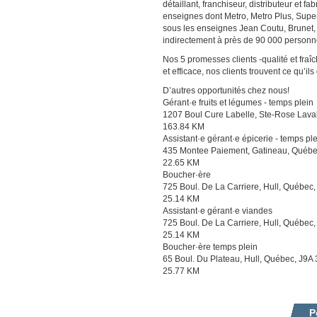
détaillant, franchiseur, distributeur et 
enseignes dont Metro, Metro Plus, Sup
sous les enseignes Jean Coutu, Brunet,
indirectement à près de 90 000 personn
Nos 5 promesses clients -qualité et fra
et efficace, nos clients trouvent ce qu’ils
D’autres opportunités chez nous!
Gérant·e fruits et légumes - temps plein
1207 Boul Cure Labelle, Ste-Rose Lava
163.84 KM
Assistant·e gérant·e épicerie - temps pl
435 Montee Paiement, Gatineau, Québe
22.65 KM
Boucher·ère
725 Boul. De La Carriere, Hull, Québec
25.14 KM
Assistant·e gérant·e viandes
725 Boul. De La Carriere, Hull, Québec
25.14 KM
Boucher·ère temps plein
65 Boul. Du Plateau, Hull, Québec, J9A
25.77 KM
P