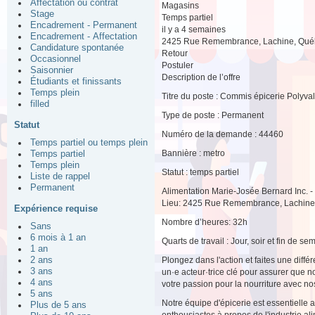
Affectation ou contrat
Magasins
Stage
Temps partiel
Encadrement - Permanent
il y a 4 semaines
Encadrement - Affectation
2425 Rue Remembrance, Lachine, Qué
Candidature spontanée
Retour
Occasionnel
Postuler
Saisonnier
Description de l’offre
Étudiants et finissants
Temps plein
Titre du poste : Commis épicerie Polyva
filled
Type de poste : Permanent
Statut
Numéro de la demande : 44460
Temps partiel ou temps plein
Bannière : metro
Temps partiel
Temps plein
Statut : temps partiel
Liste de rappel
Permanent
Alimentation Marie-Josée Bernard Inc. -
Lieu: 2425 Rue Remembrance, Lachin
Expérience requise
Nombre d’heures: 32h
Sans
6 mois à 1 an
Quarts de travail : Jour, soir et fin de se
1 an
2 ans
Plongez dans l'action et faites une diff
3 ans
un·e acteur·trice clé pour assurer que 
4 ans
votre passion pour la nourriture avec nos
5 ans
Notre équipe d'épicerie est essentielle
Plus de 5 ans