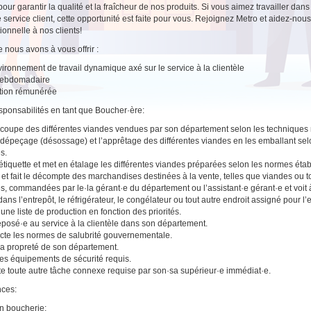
 pour garantir la qualité et la fraîcheur de nos produits. Si vous aimez travailler da
e service client, cette opportunité est faite pour vous. Rejoignez Metro et aidez-no
ionnelle à nos clients!
 nous avons à vous offrir :
ironnement de travail dynamique axé sur le service à la clientèle
hebdomadaire
tion rémunérée
sponsabilités en tant que Boucher·ère:
a coupe des différentes viandes vendues par son département selon les techniques 
e dépeçage (désossage) et l’apprêtage des différentes viandes en les emballant se
s.
étiquette et met en étalage les différentes viandes préparées selon les normes étab
 et fait le décompte des marchandises destinées à la vente, telles que viandes ou 
s, commandées par le·la gérant·e du département ou l’assistant·e gérant·e et voit 
dans l’entrepôt, le réfrigérateur, le congélateur ou tout autre endroit assigné pour l
 une liste de production en fonction des priorités.
éposé·e au service à la clientèle dans son département.
te les normes de salubrité gouvernementale.
 la propreté de son département.
les équipements de sécurité requis.
e toute autre tâche connexe requise par son·sa supérieur·e immédiat·e.
ces:
n boucherie;