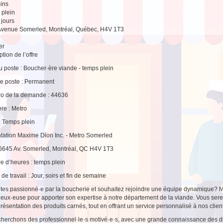
ins
plein
3 jours
Avenue Somerled, Montréal, Québec, H4V 1T3
r
er
tion de l’offre
du poste : Boucher·ère viande - temps plein
e poste : Permanent
o de la demande : 44636
re : Metro
 : Temps plein
tation Maxime Dion Inc. - Metro Somerled
 6645 Av. Somerled, Montréal, QC H4V 1T3
 d’heures : temps plein
de travail : Jour, soirs et fin de semaine
tes passionné·e par la boucherie et souhaitez rejoindre une équipe dynamique? M
ueux·euse pour apporter son expertise à notre département de la viande. Vous sere
présentation des produits carnés, tout en offrant un service personnalisé à nos clien
herchons des professionnel·le·s motivé·e·s, avec une grande connaissance des di