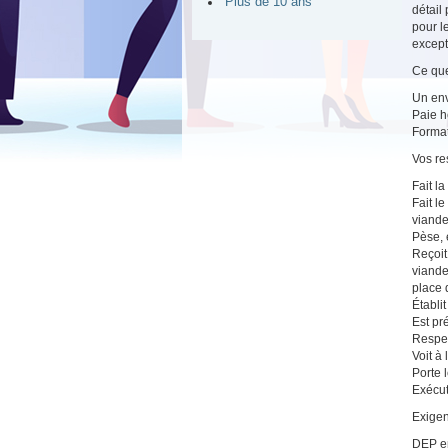
Plus de 10 ans
détail
pour l
except
Ce que
Un env
Paie 
Forma
Vos re
Fait l
Fait l
viande
Pèse, 
Reçoit
viande
place 
Établit
Est pr
Respec
Voit à
Porte 
Exécut
Exigen
DEP e