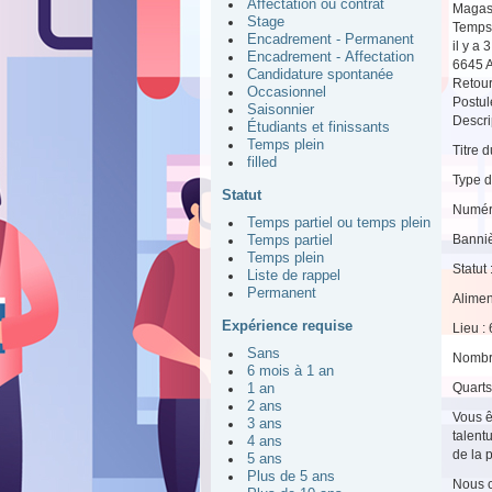
Affectation ou contrat
Magas
Stage
Temps 
Encadrement - Permanent
il y a 
Encadrement - Affectation
6645 
Candidature spontanée
Retou
Occasionnel
Postul
Saisonnier
Descrip
Étudiants et finissants
Temps plein
Titre 
filled
Type d
Statut
Numér
Temps partiel ou temps plein
Banniè
Temps partiel
Temps plein
Statut
Liste de rappel
Permanent
Alimen
Expérience requise
Lieu :
Sans
Nombre
6 mois à 1 an
Quarts 
1 an
2 ans
Vous ê
3 ans
talent
4 ans
de la 
5 ans
Plus de 5 ans
Nous c