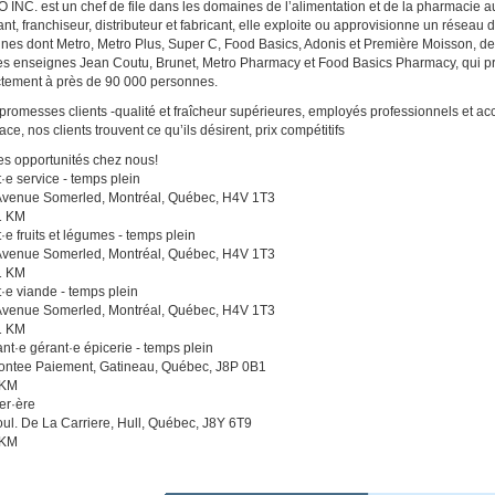
INC. est un chef de file dans les domaines de l’alimentation et de la pharmacie au
lant, franchiseur, distributeur et fabricant, elle exploite ou approvisionne un résea
nes dont Metro, Metro Plus, Super C, Food Basics, Adonis et Première Moisson, 
es enseignes Jean Coutu, Brunet, Metro Pharmacy et Food Basics Pharmacy, qui pr
ctement à près de 90 000 personnes.
promesses clients -qualité et fraîcheur supérieures, employés professionnels et a
cace, nos clients trouvent ce qu’ils désirent, prix compétitifs
es opportunités chez nous!
·e service - temps plein
Avenue Somerled, Montréal, Québec, H4V 1T3
1 KM
·e fruits et légumes - temps plein
Avenue Somerled, Montréal, Québec, H4V 1T3
1 KM
·e viande - temps plein
Avenue Somerled, Montréal, Québec, H4V 1T3
1 KM
ant·e gérant·e épicerie - temps plein
ontee Paiement, Gatineau, Québec, J8P 0B1
 KM
er·ère
ul. De La Carriere, Hull, Québec, J8Y 6T9
 KM