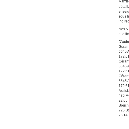
METRO 
détail
enseig
sous l
indire
Nos 5 
et effi
D’autr
Gérant
6645 
172.6
Gérant
6645 
172.6
Gérant
6645 
172.6
Assist
435 M
22.65
Bouch
725 Bo
25.14