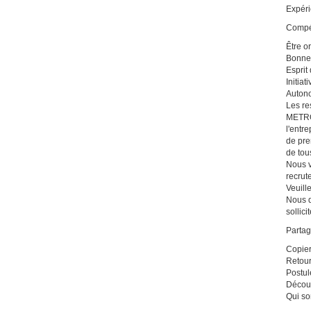
Expéri
Compé
Être or
Bonne 
Esprit
Initiati
Auton
Les re
METRO 
l'entr
de pre
de tou
Nous v
recrut
Veuill
Nous d
sollici
Partag
Copier
Retou
Postul
Découv
Qui s