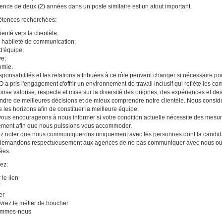
ence de deux (2) années dans un poste similaire est un atout important.
tences recherchées:
ienté vers la clientèle;
habileté de communication;
 d'équipe;
ve;
omie.
sponsabilités et les relations attribuées à ce rôle peuvent changer si nécessaire po
a pris l'engagement d'offrir un environnement de travail inclusif qui reflète les 
eprise valorise, respecte et mise sur la diversité des origines, des expériences et de
ndre de meilleures décisions et de mieux comprendre notre clientèle. Nous consid
s les horizons afin de constituer la meilleure équipe.
ous encourageons à nous informer si votre condition actuelle nécessite des mesu
ement afin que nous puissions vous accommoder.
ez noter que nous communiquerons uniquement avec les personnes dont la candida
emandons respectueusement aux agences de ne pas communiquer avec nous ou no
tées.
ez:
 le lien
r
er
rez le métier de boucher
ommes-nous