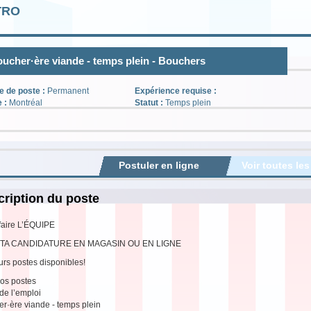
TRO
ucher·ère viande - temps plein - Bouchers
e de poste :
Permanent
Expérience requise :
e :
Montréal
Statut :
Temps plein
Postuler en ligne
Voir toutes les
ription du poste
faire L’ÉQUIPE
TA CANDIDATURE EN MAGASIN OU EN LIGNE
urs postes disponibles!
os postes
 de l’emploi
r·ère viande - temps plein