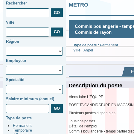
Rechercher
METRO
Ville
Commis boulangerie - temps p
Commis de rayon
Région
Type de poste :
Permanent
Ville :
Anjou
Employeur
P
Spécialité
Description du poste
Viens faire L’ÉQUIPE
Salaire minimum (annuel)
POSE TA CANDIDATURE EN MAGASIN
Plusieurs postes disponibles!
Type de poste
Tous nos postes
Permanent
Détail de l’emploi
Temporaire
Commis boulangerie - temps partiel dispo