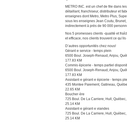
METRO INC. est un chef de file dans les
détaillant, franchiseur, distributeur et 
enseignes dont Metro, Metro Plus, Sup
sous les enseignes Jean Coutu, Brunet,
indirectement à près de 90 000 personn
Nos 5 promesses clients -qualité et fra
et efficace, nos clients trouvent ce qu’ils
D’autres opportunités chez nous!
Gérant·e service - temps plein
6500 Boul. Joseph-Renaud, Anjou, Qu
177.83 KM
Commis épicerie - temps partiel disponib
6500 Boul. Joseph-Renaud, Anjou, Qu
177.83 KM
Assistant·e gérant·e épicerie - temps pl
435 Montee Paiement, Gatineau, Québe
22.65 KM
Boucher·ère
725 Boul. De La Carriere, Hull, Québec
25.14 KM
Assistant·e gérant·e viandes
725 Boul. De La Carriere, Hull, Québec
25.14 KM