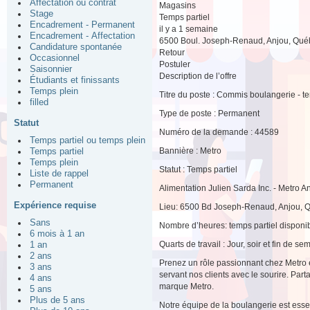
Affectation ou contrat
Magasins
Stage
Temps partiel
Encadrement - Permanent
il y a 1 semaine
Encadrement - Affectation
6500 Boul. Joseph-Renaud, Anjou, Qu
Candidature spontanée
Retour
Occasionnel
Postuler
Saisonnier
Description de l’offre
Étudiants et finissants
Temps plein
Titre du poste : Commis boulangerie - tem
filled
Type de poste : Permanent
Statut
Numéro de la demande : 44589
Temps partiel ou temps plein
Bannière : Metro
Temps partiel
Temps plein
Statut : Temps partiel
Liste de rappel
Permanent
Alimentation Julien Sarda Inc. - Metro A
Expérience requise
Lieu: 6500 Bd Joseph-Renaud, Anjou,
Sans
Nombre d’heures: temps partiel disponibi
6 mois à 1 an
Quarts de travail : Jour, soir et fin de se
1 an
2 ans
Prenez un rôle passionnant chez Metro en
3 ans
servant nos clients avec le sourire. Pa
4 ans
marque Metro.
5 ans
Plus de 5 ans
Notre équipe de la boulangerie est esse