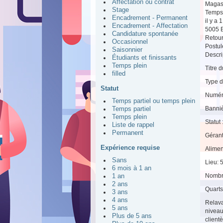
Affectation ou contrat
Magas
Stage
Temps 
Encadrement - Permanent
il y a 
Encadrement - Affectation
5005 B
Candidature spontanée
Retou
Occasionnel
Postul
Saisonnier
Descrip
Étudiants et finissants
Temps plein
Titre 
filled
Type d
Statut
Numér
Temps partiel ou temps plein
Banniè
Temps partiel
Temps plein
Statut
Liste de rappel
Permanent
Gérant
Expérience requise
Alimen
Sans
Lieu: 
6 mois à 1 an
Nombr
1 an
2 ans
Quarts 
3 ans
4 ans
Relava
5 ans
niveau
Plus de 5 ans
clientè