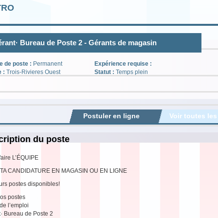
TRO
rant· Bureau de Poste 2 - Gérants de magasin
e de poste :
Permanent
Expérience requise :
e :
Trois-Rivieres Ouest
Statut :
Temps plein
Postuler en ligne
Voir toutes les
ription du poste
faire L’ÉQUIPE
TA CANDIDATURE EN MAGASIN OU EN LIGNE
urs postes disponibles!
os postes
 de l’emploi
· Bureau de Poste 2