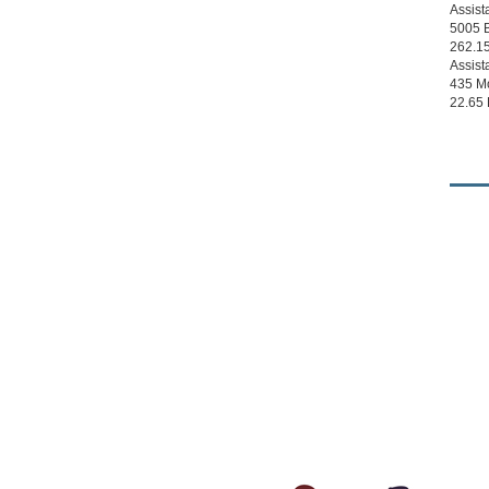
Assist
5005 B
262.1
Assist
435 M
22.65