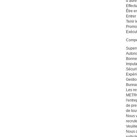
d’adres
Effectu
Être e
Entrer
Tenir 
Promou
Exécut
Compé
Superv
Autono
Bonne
Imputa
Sécuri
Expéri
Gestio
Bureau
Les re
METRO 
l'entr
de pre
de tou
Nous v
recrut
Veuill
Nous d
sollici