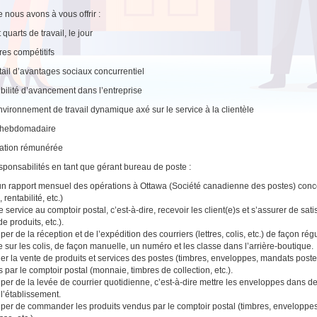
 nous avons à vous offrir :
 quarts de travail, le jour
res compétitifs
tail d’avantages sociaux concurrentiel
ibilité d’avancement dans l’entreprise
nvironnement de travail dynamique axé sur le service à la clientèle
e hebdomadaire
ation rémunérée
sponsabilités en tant que gérant bureau de poste :
un rapport mensuel des opérations à Ottawa (Société canadienne des postes) concer
 rentabilité, etc.)
e service au comptoir postal, c’est-à-dire, recevoir les client(e)s et s’assurer de sati
e produits, etc.).
per de la réception et de l’expédition des courriers (lettres, colis, etc.) de façon rég
re sur les colis, de façon manuelle, un numéro et les classe dans l’arrière-boutique.
uer la vente de produits et services des postes (timbres, enveloppes, mandats poste, 
 par le comptoir postal (monnaie, timbres de collection, etc.).
per de la levée de courrier quotidienne, c’est-à-dire mettre les enveloppes dans des
 l’établissement.
per de commander les produits vendus par le comptoir postal (timbres, enveloppes, 