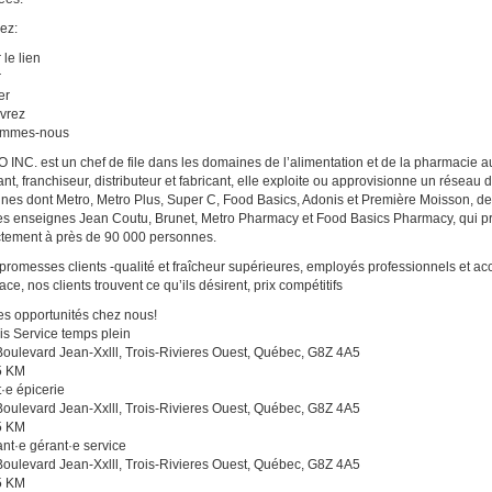
ez:
 le lien
r
er
vrez
ommes-nous
INC. est un chef de file dans les domaines de l’alimentation et de la pharmacie au
lant, franchiseur, distributeur et fabricant, elle exploite ou approvisionne un résea
nes dont Metro, Metro Plus, Super C, Food Basics, Adonis et Première Moisson, 
es enseignes Jean Coutu, Brunet, Metro Pharmacy et Food Basics Pharmacy, qui pr
ctement à près de 90 000 personnes.
promesses clients -qualité et fraîcheur supérieures, employés professionnels et a
cace, nos clients trouvent ce qu’ils désirent, prix compétitifs
es opportunités chez nous!
 Service temps plein
oulevard Jean-Xxlll, Trois-Rivieres Ouest, Québec, G8Z 4A5
5 KM
·e épicerie
oulevard Jean-Xxlll, Trois-Rivieres Ouest, Québec, G8Z 4A5
5 KM
ant·e gérant·e service
oulevard Jean-Xxlll, Trois-Rivieres Ouest, Québec, G8Z 4A5
5 KM