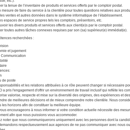
se, etc.).
er la tenue de l’inventaire de produits et services offerts par le comptoir postal.
n mesure de faire du service à la clientèle pour toutes questions relatives aux produit
 les ventes et autres données dans le système informatique de l’établissement.
les espaces de service propres tels les comptoirs, présentoirs, etc.
voir les divers produits et services offerts aux client(e)s par le comptoir postal.
er toutes autres tâches connexes requises par son (sa) supérieur(e) immédiat(e).
tences recherchées :
ision
mie et jugement
 Communication
bilité
taire
ences:
n
 de poste
sponsabilités et les relations attribuées à ce rôle peuvent changer si nécessaire po
a pris l'engagement d'offrir un environnement de travail inclusif qui reflète les 
eprise valorise, respecte et mise sur la diversité des origines, des expériences et de
ndre de meilleures décisions et de mieux comprendre notre clientèle. Nous consid
s les horizons afin de constituer la meilleure équipe.
ous encourageons à nous informer si votre condition actuelle nécessite des mesu
ement afin que nous puissions vous accommoder.
ez noter que nous communiquerons uniquement avec les personnes dont la candida
emandons respectueusement aux agences de ne pas communiquer avec nous ou no
tées.