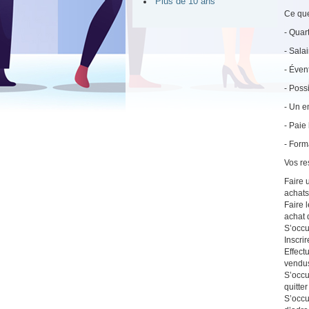
Plus de 10 ans
Ce que
- Quart
- Salai
- Éven
- Poss
- Un e
- Pai
- Form
Vos re
Faire 
achats,
Faire l
achat d
S’occu
Inscri
Effect
vendus
S’occu
quitter
S’occu