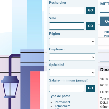
Rechercher
ME
Ville
Gé
Typ
Région
Vill
Employeur
Spécialité
Desc
Viens 
Salaire minimum (annuel)
POSE 
Plusie
Type de poste
Tous n
Permanent
Détail
Temporaire
Gérant