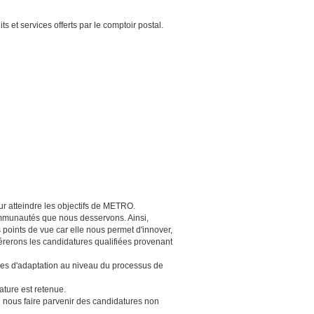
s et services offerts par le comptoir postal.
ur atteindre les objectifs de METRO.
communautés que nous desservons. Ainsi,
s points de vue car elle nous permet d'innover,
érerons les candidatures qualifiées provenant
res d'adaptation au niveau du processus de
ture est retenue.
us faire parvenir des candidatures non