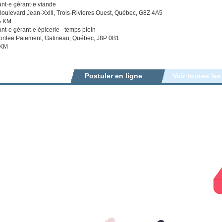
ant·e gérant·e viande
oulevard Jean-Xxlll, Trois-Rivieres Ouest, Québec, G8Z 4A5
5 KM
ant·e gérant·e épicerie - temps plein
ontee Paiement, Gatineau, Québec, J8P 0B1
 KM
Postuler en ligne
Voir toutes les