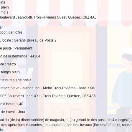
ins
plein
1 mois
oulevard Jean-Xxlll, Trois-Rivieres Ouest, Québec, G8Z 4A5
r
er
tion de l’offre
du poste : Gérant· Bureau de Poste 2
e poste : Permanent
o de la demande : 44364
re : metro
 : temps plein
·te bureau de poste
tation Steve Lalande Inc. - Metro Trois-Rivières - Jean XXIII
5005 Boulevard Jean-XXIII, Trois-Rivières, Québec, G8Z 4A5
e d’heures: 40
de travail : Jour
nt du (de la) directeur(trice) de magasin, le (la) gérant·te des postes est chargé(
 des opérations courantes, de la coordination des travaux (tâches à réaliser, rendem
le.