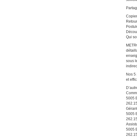
Partag
Copier
Retou
Postul
Décou
Qui s
METRO 
détail
enseig
sous l
indire
Nos 5 
et effi
D’autr
Commis
5005 B
262.1
Gérant
5005 B
262.1
Assist
5005 B
262.1