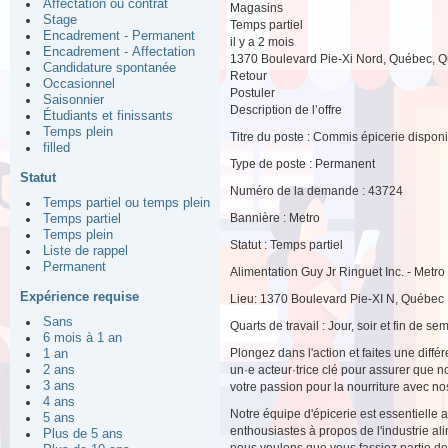
Affectation ou contrat
Magasins
Stage
Temps partiel
Encadrement - Permanent
il y a 2 mois
Encadrement - Affectation
1370 Boulevard Pie-Xi Nord, Québec, 
Candidature spontanée
Retour
Occasionnel
Postuler
Saisonnier
Description de l’offre
Étudiants et finissants
Temps plein
Titre du poste : Commis épicerie disponi
filled
Type de poste : Permanent
Statut
Numéro de la demande : 43724
Temps partiel ou temps plein
Bannière : Metro
Temps partiel
Temps plein
Statut : Temps partiel
Liste de rappel
Permanent
Alimentation Guy Jr Ringuet Inc. - Metro 
Expérience requise
Lieu: 1370 Boulevard Pie-XI N, Québec
Sans
Quarts de travail : Jour, soir et fin de se
6 mois à 1 an
Plongez dans l'action et faites une diff
1 an
2 ans
un·e acteur·trice clé pour assurer que 
3 ans
votre passion pour la nourriture avec nos
4 ans
Notre équipe d'épicerie est essentielle
5 ans
enthousiastes à propos de l'industrie a
Plus de 5 ans