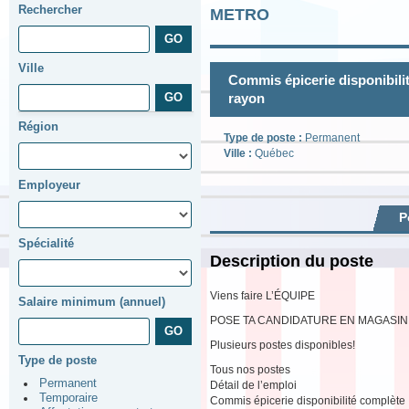
Rechercher
METRO
Ville
Commis épicerie disponibil
rayon
Région
Type de poste :
Permanent
Ville :
Québec
Employeur
P
Spécialité
Description du poste
Viens faire L’ÉQUIPE
Salaire minimum (annuel)
POSE TA CANDIDATURE EN MAGASIN
Plusieurs postes disponibles!
Type de poste
Tous nos postes
Permanent
Détail de l’emploi
Temporaire
Commis épicerie disponibilité complète