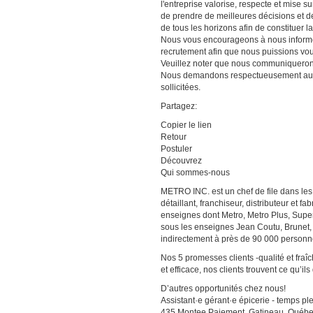
l'entreprise valorise, respecte et mise s
de prendre de meilleures décisions et d
de tous les horizons afin de constituer l
Nous vous encourageons à nous informer
recrutement afin que nous puissions v
Veuillez noter que nous communiquerons
Nous demandons respectueusement aux 
sollicitées.
Partagez:
Copier le lien
Retour
Postuler
Découvrez
Qui sommes-nous
METRO INC. est un chef de file dans les
détaillant, franchiseur, distributeur et 
enseignes dont Metro, Metro Plus, Sup
sous les enseignes Jean Coutu, Brunet,
indirectement à près de 90 000 personn
Nos 5 promesses clients -qualité et fra
et efficace, nos clients trouvent ce qu’ils
D’autres opportunités chez nous!
Assistant·e gérant·e épicerie - temps pl
435 Montee Paiement, Gatineau, Québe