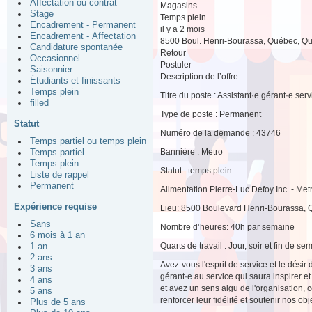
Affectation ou contrat
Magasins
Stage
Temps plein
Encadrement - Permanent
il y a 2 mois
Encadrement - Affectation
8500 Boul. Henri-Bourassa, Québec, Q
Candidature spontanée
Retour
Occasionnel
Postuler
Saisonnier
Description de l’offre
Étudiants et finissants
Temps plein
Titre du poste : Assistant·e gérant·e serv
filled
Type de poste : Permanent
Statut
Numéro de la demande : 43746
Temps partiel ou temps plein
Bannière : Metro
Temps partiel
Temps plein
Statut : temps plein
Liste de rappel
Permanent
Alimentation Pierre-Luc Defoy Inc. - Me
Expérience requise
Lieu: 8500 Boulevard Henri-Bourassa,
Sans
Nombre d’heures: 40h par semaine
6 mois à 1 an
Quarts de travail : Jour, soir et fin de se
1 an
2 ans
Avez-vous l'esprit de service et le désir 
3 ans
gérant·e au service qui saura inspirer et
4 ans
et avez un sens aigu de l'organisation, 
5 ans
renforcer leur fidélité et soutenir nos obj
Plus de 5 ans