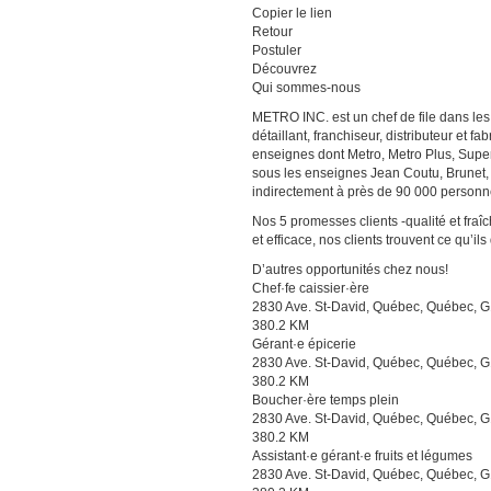
Copier le lien
Retour
Postuler
Découvrez
Qui sommes-nous
METRO INC. est un chef de file dans les
détaillant, franchiseur, distributeur et 
enseignes dont Metro, Metro Plus, Sup
sous les enseignes Jean Coutu, Brunet,
indirectement à près de 90 000 personn
Nos 5 promesses clients -qualité et fra
et efficace, nos clients trouvent ce qu’ils
D’autres opportunités chez nous!
Chef·fe caissier·ère
2830 Ave. St-David, Québec, Québec,
380.2 KM
Gérant·e épicerie
2830 Ave. St-David, Québec, Québec,
380.2 KM
Boucher·ère temps plein
2830 Ave. St-David, Québec, Québec,
380.2 KM
Assistant·e gérant·e fruits et légumes
2830 Ave. St-David, Québec, Québec,