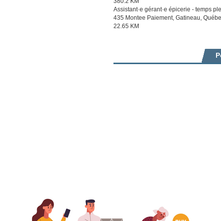
380.2 KM
Assistant·e gérant·e épicerie - temps pl
435 Montee Paiement, Gatineau, Québe
22.65 KM
P