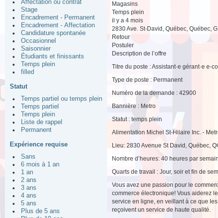
Affectation ou contrat
Magasins
Stage
Temps plein
Encadrement - Permanent
il y a 4 mois
Encadrement - Affectation
2830 Ave. St-David, Québec, Québec,
Candidature spontanée
Retour
Occasionnel
Postuler
Saisonnier
Description de l’offre
Étudiants et finissants
Temps plein
Titre du poste : Assistant·e gérant·e e
filled
Type de poste : Permanent
Statut
Numéro de la demande : 42900
Temps partiel ou temps plein
Bannière : Metro
Temps partiel
Temps plein
Statut : temps plein
Liste de rappel
Permanent
Alimentation Michel St-Hilaire Inc. - Met
Expérience requise
Lieu: 2830 Avenue St David, Québec, 
Sans
Nombre d’heures: 40 heures par semai
6 mois à 1 an
Quarts de travail : Jour, soir et fin de se
1 an
2 ans
Vous avez une passion pour le commerce
3 ans
commerce électronique! Vous aiderez le
4 ans
service en ligne, en veillant à ce que l
5 ans
reçoivent un service de haute qualité.
Plus de 5 ans