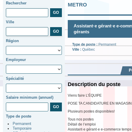
Rechercher
METRO
Ville
Assistant·e gérant·e e-comm
gérants
Région
Type de poste :
Permanent
Ville :
Québec
Employeur
P
Spécialité
Description du poste
Viens faire L’ÉQUIPE
Salaire minimum (annuel)
POSE TA CANDIDATURE EN MAGASIN
Plusieurs postes disponibles!
Type de poste
Tous nos postes
Permanent
Détail de l’emploi
Temporaire
Assistant·e gérant·e e-commerce temps 